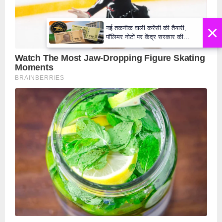
×
नई तकनीक वाली करेंसी की तैयारी,
पॉलिमर नोटों पर केंद्र सरकार की
मुहर,जल्द बाजार में दिखेंगे प्लास्टिक के
₹10 और ₹20 के नोट - Daily Lok
Manch PM Modi U