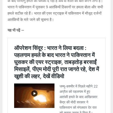
s
b
a
Li
er
के बाद परमाणु हमले की धमकी दे रहा है अब वो शांति की बात करने लगा है।
A
o
g
n
भारत ने पाकिस्तान में घुसकर 9 आतंकियों ठिकानों पर हमला बोला और सभी
हमले सटीक रहे हैं। भारत की एयर स्ट्राइक में पाकिस्तान में मौजूद दर्जनों
p
o
e
k
आतंकियों के मारे जाने की सूचना है।
p
k
यह भी पढ़ें —