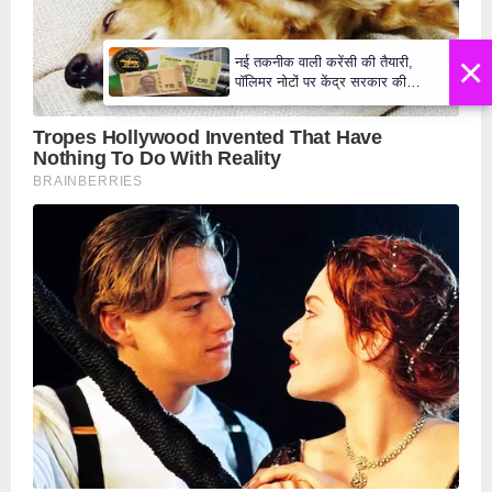
×
नई तकनीक वाली करेंसी की तैयारी,
पॉलिमर नोटों पर केंद्र सरकार की
मुहर,जल्द बाजार में दिखेंगे प्लास्टिक के
₹10 और ₹20 के नोट - Daily Lok
Manch PM Modi U