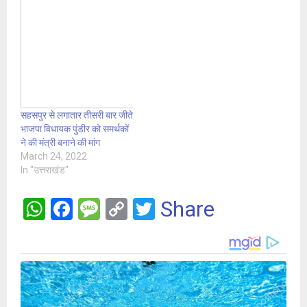
सहसपुर से लगातार तीसरी बार जीते
भाजपा विधायक पुंडीर को समर्थकों
ने की मंत्री बनाने की मांग
March 24, 2022
In "उत्तराखंड"
W
F
M
C
T
Share
h
a
es
o
wi
at
ce
s
py
tt
s
b
a
Li
er
A
o
g
n