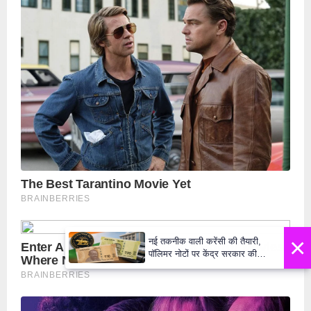
×
नई तकनीक वाली करेंसी की तैयारी,
पॉलिमर नोटों पर केंद्र सरकार की
मुहर,जल्द बाजार में दिखेंगे प्लास्टिक के
₹10 और ₹20 के नोट - Daily Lok
Manch PM Modi U