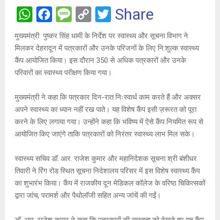
W
F
M
C
T
Share
h
a
es
o
wi
मुख्यमंत्री पुष्कर सिंह धामी के निर्देश पर स्वास्थ्य और सूचना विभाग ने
at
ce
s
py
tt
मिलकर देहरादून में पत्रकारों और उनके परिजनों के लिए नि:शुल्क स्वास्थ्य
s
b
a
Li
er
कैंप आयोजित किया। इस दौरान 350 से अधिक पत्रकारों और उनके
A
o
g
n
परिवारों का स्वास्थ्य परीक्षण किया गया।
p
o
e
k
मुख्यमंत्री ने कहा कि पत्रकार दिन-रात निःस्वार्थ काम करते हैं और अक्सर
p
k
अपने स्वास्थ्य का ध्यान नहीं रख पाते। यह विशेष कैंप इसी ज़रूरत को पूरा
करने के लिए लगाया गया। उन्होंने कहा कि भविष्य में ऐसे कैंप नियमित रूप से
आयोजित किए जाएंगे ताकि पत्रकारों को निरंतर स्वास्थ्य लाभ मिल सके।
स्वास्थ्य सचिव डॉ. आर. राजेश कुमार और महानिदेशक सूचना श्री बंशीधर
तिवारी ने रिंग रोड स्थित सूचना निदेशालय परिसर में इस विशेष स्वास्थ्य कैंप
का शुभारंभ किया। कैंप में राजकीय दून मेडिकल कॉलेज के वरिष्ठ चिकित्सकों
द्वारा जांच, परामर्श और पैथोलॉजी सहित अन्य जांचें की गईं।
डॉ. आर. राजेश कुमार ने कहा कि पत्रकारों की व्यस्तता को देखते हुए यह कैंप