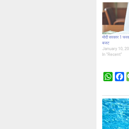
मोदी सरकार 1 फरव
बजट
January 10, 2
In "Recent"
W
h
a
at
c
s
b
A
o
p
o