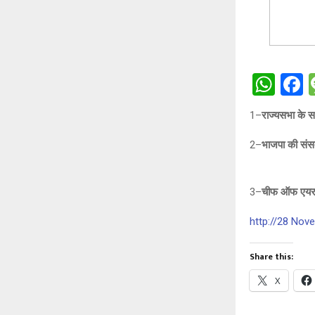
W
h
a
1–
राज्यसभा के स
at
c
2–
भाजपा की संसद
s
b
A
o
p
o
3–
चीफ ऑफ एयर स
p
k
http://28 Nov
Share this:
X