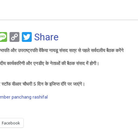
F
M
C
T
Share
es
o
wi
भापति और उपराष्ट्रपति वेंकैया नायडू संसद सत्र से पहले सर्वदलीय बैठक करेंगे
e
s
py
tt
ीय कार्यकारिणी और एनडीए के नेताओं की बैठक संसद में होगी।
a
Li
er
g
n
e
k
्टॉफ वीआर चौधरी 5 दिन के इजिप्त दौरे पर जाएंगे।
ember panchang rashifal
Facebook