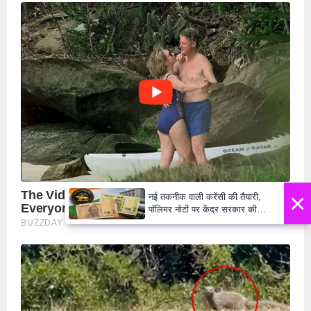
×
नई तकनीक वाली करेंसी की तैयारी,
पॉलिमर नोटों पर केंद्र सरकार की
मुहर,जल्द बाजार में दिखेंगे प्लास्टिक के
₹10 और ₹20 के नोट - Daily Lok
Manch PM Modi U