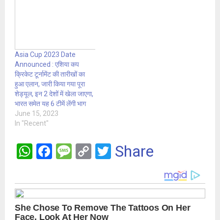
Asia Cup 2023 Date
Announced : एशिया कप
क्रिकेट टूर्नामेंट की तारीखों का
हुआ एलान, जारी किया गया पूरा
शेड्यूल, इन 2 देशों में खेला जाएगा,
भारत समेत यह 6 टीमें लेंगी भाग
June 15, 2023
In "Recent"
W
F
M
C
T
Share
h
a
es
o
wi
at
ce
s
py
tt
s
b
a
Li
er
A
o
g
n