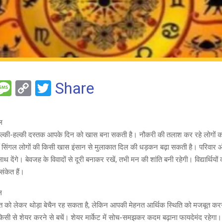
F
M
C
T
Share
es
o
wi
e
s
py
tt
ल
a
Li
er
ल्की-हल्की दस्तक आपके दिन को खास बना सकती है। नौकरी की तलाश कर रहे लोगों 
g
n
ं सिंगल लोगों की किसी खास इंसान से मुलाकात दिल की धड़कन बढ़ा सकती है। परिवार औ
देंगे। बेवजह के विवादों से दूरी बनाकर रखें, तभी मन की शांति बनी रहेगी। विद्यार्थिय
e
k
संकेत हैं।
ल
को लेकर थोड़ा बेचैन रह सकता है, लेकिन आपकी मेहनत आर्थिक स्थिति को मजबूत करन
तें किसी से शेयर करने से बचें। शेयर मार्केट में सोच-समझकर कदम बढ़ाना फायदेमंद रहेगा