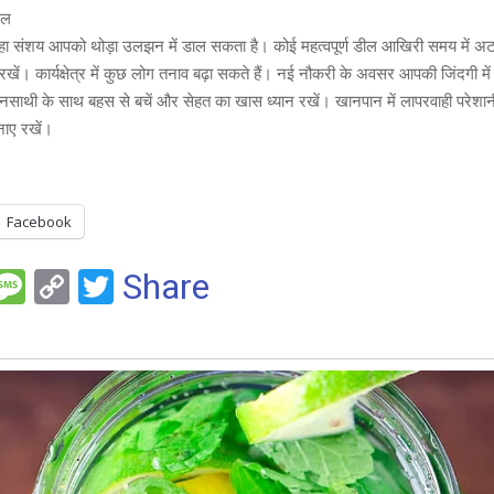
फल
ा संशय आपको थोड़ा उलझन में डाल सकता है। कोई महत्वपूर्ण डील आखिरी समय में अ
रखें। कार्यक्षेत्र में कुछ लोग तनाव बढ़ा सकते हैं। नई नौकरी के अवसर आपकी जिंदगी मे
साथी के साथ बहस से बचें और सेहत का खास ध्यान रखें। खानपान में लापरवाही परेशानी
ाए रखें।
Facebook
F
M
C
T
Share
es
o
wi
e
s
py
tt
a
Li
er
g
n
e
k