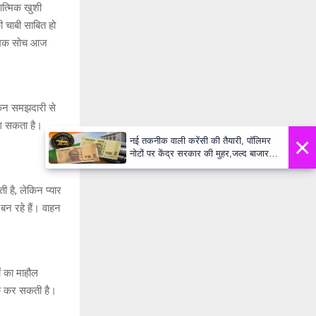
त्मिक खुशी
चाबी साबित हो
त्मक सोच आज
िन समझदारी से
लग सकता है।
×
नई तकनीक वाली करेंसी की तैयारी, पॉलिमर
नोटों पर केंद्र सरकार की मुहर,जल्द बाजार में
दिखेंगे प्लास्टिक के ₹10 और ₹20 के नोट -
Daily Lok Manch PM Modi U
है, लेकिन प्यार
बन रहे हैं। वाहन
ं का माहौल
वुक कर सकती है।