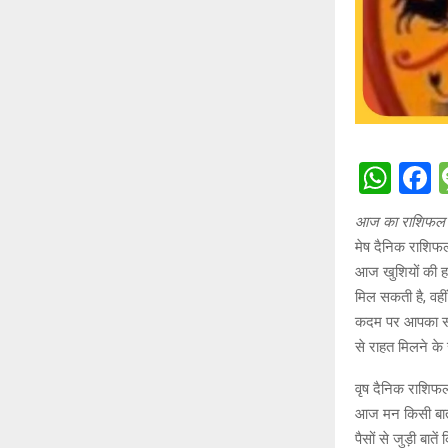
W
h
a
आज का राशिफल
at
c
मेष दैनिक राशिफ
s
b
आज खुशियों की ह
A
o
मिल सकती है, वही
कदम पर आपका साथ 
p
o
से राहत मिलने के 
p
k
वृष दैनिक राशिफ
आज मन किसी बात 
पैसों से जुड़ी बा