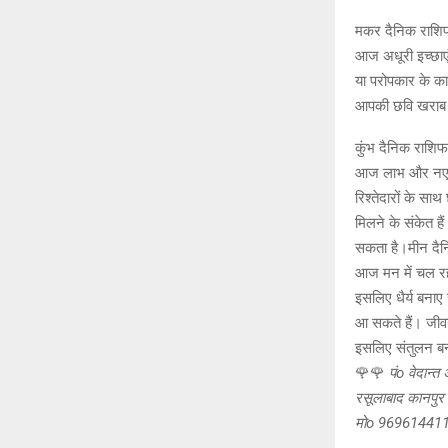
मकर दैनिक राश
आज अधूरी इच्छाएं
या परोपकार के का
आपकी छवि खराब क
कुंभ दैनिक राशि
आज लाभ और नए अव
रिश्तेदारों के सा
मिलने के संकेत ह
सकता है।मीन दै
आज मन में चल रह
इसलिए धैर्य बनाए 
आ सकते हैं। जीवन
इसलिए संतुलन बन
🌹🌹
पंo वेदान्त
रसूलाबाद कानपुर 
मोo 96961441