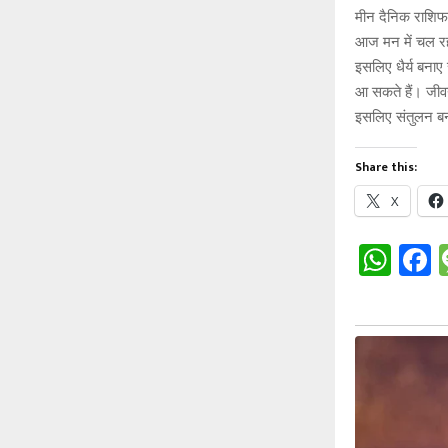
मीन दैनिक राशि
आज मन में चल रह
इसलिए धैर्य बनाए 
आ सकते हैं। जीवन
इसलिए संतुलन बन
Share this:
X
W
h
a
at
c
s
b
A
o
p
o