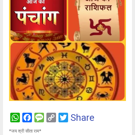
W
F
M
C
T
Share
h
a
es
o
wi
*जय श्री सीता राम*