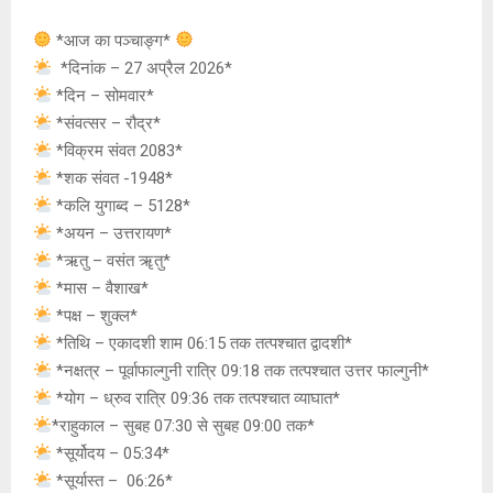
at
ce
s
py
tt
s
b
a
Li
er
*आज का पञ्चाङ्ग*
A
o
g
n
*दिनांक – 27 अप्रैल 2026*
*दिन – सोमवार*
p
o
e
k
*संवत्सर – रौद्र*
p
k
*विक्रम संवत 2083*
*शक संवत -1948*
*कलि युगाब्द – 5128*
*अयन – उत्तरायण*
*ऋतु – वसंत ॠतु*
*मास – वैशाख*
*पक्ष – शुक्ल*
*तिथि – एकादशी शाम 06:15 तक तत्पश्चात द्वादशी*
*नक्षत्र – पूर्वाफाल्गुनी रात्रि 09:18 तक तत्पश्चात उत्तर फाल्गुनी*
*योग – ध्रुव रात्रि 09:36 तक तत्पश्चात व्याघात*
*राहुकाल – सुबह 07:30 से सुबह 09:00 तक*
*सूर्योदय – 05:34*
*सूर्यास्त – 06:26*