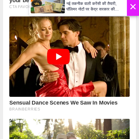
×
नई तकनीक वाली करेंसी की तैयारी,
पॉलिमर नोटों पर केंद्र सरकार की
मुहर,जल्द बाजार में दिखेंगे प्लास्टिक के
₹10 और ₹20 के नोट - Daily Lok
Manch PM Modi U