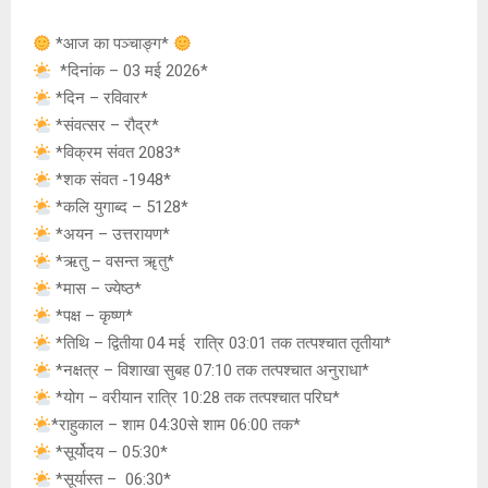
at
ce
s
py
tt
s
b
a
Li
er
*आज का पञ्चाङ्ग*
A
o
g
n
*दिनांक – 03 मई 2026*
*दिन – रविवार*
p
o
e
k
*संवत्सर – रौद्र*
p
k
*विक्रम संवत 2083*
*शक संवत -1948*
*कलि युगाब्द – 5128*
*अयन – उत्तरायण*
*ऋतु – वसन्त ॠतु*
*मास – ज्येष्ठ*
*पक्ष – कृष्ण*
*तिथि – द्वितीया 04 मई रात्रि 03:01 तक तत्पश्चात तृतीया*
*नक्षत्र – विशाखा सुबह 07:10 तक तत्पश्चात अनुराधा*
*योग – वरीयान रात्रि 10:28 तक तत्पश्चात परिघ*
*राहुकाल – शाम 04:30से शाम 06:00 तक*
*सूर्योदय – 05:30*
*सूर्यास्त – 06:30*