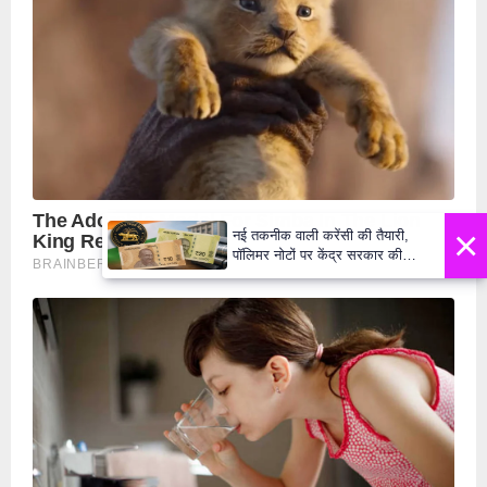
×
नई तकनीक वाली करेंसी की तैयारी,
पॉलिमर नोटों पर केंद्र सरकार की
मुहर,जल्द बाजार में दिखेंगे प्लास्टिक के
₹10 और ₹20 के नोट - Daily Lok
Manch PM Modi U