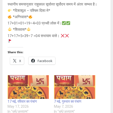
स्थानीय समयानुसार राहुकाल सूर्यास्त सूर्योदय समय में अंतर सम्भव है।
*दिशाशूल – पश्चिम दिशा मे*
*अग्निवास*
17+01+01=19÷4=03 प्रथ्वी लोक में।
*शिववास*
17+17+5=39÷7 =04 सभायाम वासे।
Share this:
X
Facebook
17 मई, रविवार का पंचांग
7 मई, गुरुवार का पंचांग
May 17, 2026
May 7, 2026
In "धर्म/अध्यात्म"
In "धर्म/अध्यात्म"