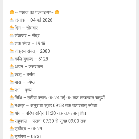
at
ce
s
py
tt
s
b
a
Li
er
~ *आज का पञ्चाङ्ग*~
A
o
g
n
दिनांक – 04 मई 2026
दिन – सोमवार
p
o
e
k
संवत्सर – रौद्र
p
k
शक संवत – 1948
विक्रम संवत् – 2083
कलि युगाब्द – 5128
अयन – उत्तरायण
ऋतु – बसंत
मास – ज्येष्ठ
पक्ष – कृष्ण
तिथि – तृतीया प्रातः 05:24 मई 05 तक तत्पश्चात् चतुर्थी
नक्षत्र – अनुराधा सुबह 09:58 तक तत्पश्चात् ज्येष्ठा
योग – परिघ रात्रि 11:20 तक तत्पश्चात् शिव
राहुकाल – प्रातः 07:30 से सुबह 09:00 तक
सूर्योदय – 05:29
सूर्यास्त – 06:31