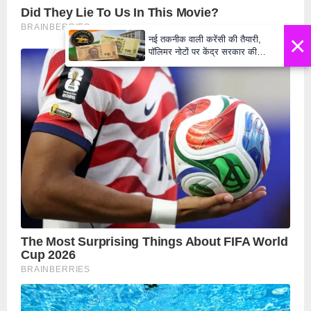
×
नई तकनीक वाली करेंसी की तैयारी,
पॉलिमर नोटों पर केंद्र सरकार की
मुहर,जल्द बाजार में दिखेंगे प्लास्टिक के
₹10 और ₹20 के नोट - Daily Lok
Manch PM Modi U