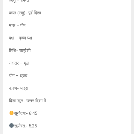
ऋतु – हेमन्त
काल (राहु)- पूर्व दिशा
मास – पौष
पक्ष – कृष्ण पक्ष
तिथि- चतुर्दशी
नक्षत्र – मूल
योग – ध्रुव
करण- भद्रा
दिशा शूल- उत्तर दिशा में
सूर्योदय:- 6:45
सूर्यास्त:- 5:25