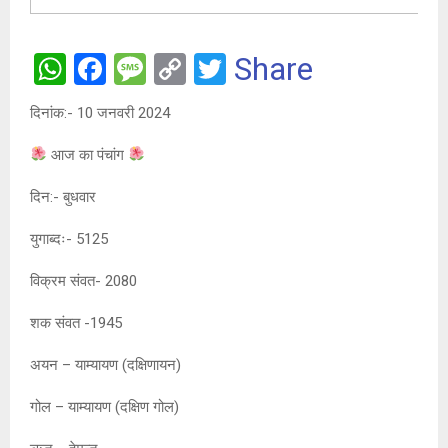
W
F
M
C
T
Share
h
a
es
o
wi
दिनांक:- 10 जनवरी 2024
at
ce
s
py
tt
आज का पंचांग
s
b
a
Li
er
A
o
g
n
दिन:- बुधवार
p
o
e
k
युगाब्दः- 5125
p
k
विक्रम संवत- 2080
शक संवत -1945
अयन – याम्यायण (दक्षिणायन)
गोल – याम्यायण (दक्षिण गोल)