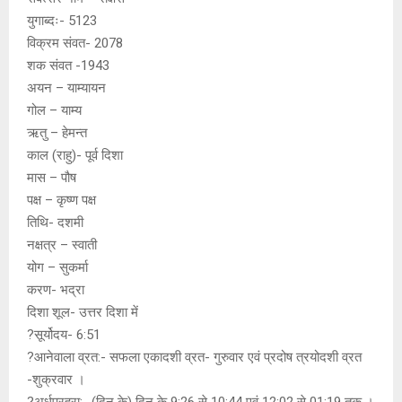
p
k
युगाब्दः- 5123
विक्रम संवत- 2078
शक संवत -1943
अयन – याम्यायन
गोल – याम्य
ऋतु – हेमन्त
काल (राहु)- पूर्व दिशा
मास – पौष
पक्ष – कृष्ण पक्ष
तिथि- दशमी
नक्षत्र – स्वाती
योग – सुकर्मा
करण- भद्रा
दिशा शूल- उत्तर दिशा में
?सूर्योदय- 6:51
?आनेवाला व्रत:- सफला एकादशी व्रत- गुरुवार एवं प्रदोष त्रयोदशी व्रत
-शुक्रवार ।
?अर्धप्रहरा:- (दिन के) दिन के 9:26 से 10:44 एवं 12:02 से 01:19 तक ।