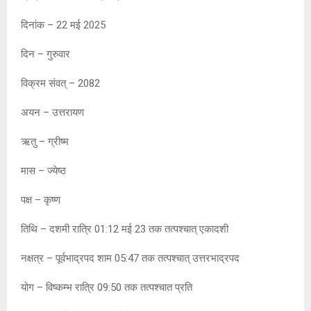
at
ce
s
py
tt
दिनांक – 22 मई 2025
s
b
a
Li
er
A
o
g
n
दिन – गुरुवार
p
o
e
k
विक्रम संवत् – 2082
p
k
अयन – उत्तरायण
ऋतु – ग्रीष्म
मास – ज्येष्ठ
पक्ष – कृष्ण
तिथि – दशमी रात्रि 01:12 मई 23 तक तत्पश्चात् एकादशी
नक्षत्र – पूर्वभाद्रपद शाम 05:47 तक तत्पश्चात् उत्तरभाद्रपद
योग – विष्कम्भ रात्रि 09:50 तक तत्पश्चात प्रति