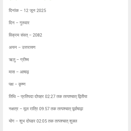
at
ce
s
py
tt
दिनांक – 12 जून 2025
s
b
a
Li
er
A
o
g
n
दिन – गुरुवार
p
o
e
k
विक्रम संवत् – 2082
p
k
अयन – उत्तरायण
ऋतु – ग्रीष्म
मास – आषाढ़
पक्ष – कृष्ण
तिथि – प्रतिपदा दोपहर 02:27 तक तत्पश्चात् द्वितीया
नक्षत्र – मूल रात्रि 09:57 तक तत्पश्चात् पूर्वाषाढ़ा
योग – शुभ दोपहर 02:05 तक तत्पश्चात् शुक्ल