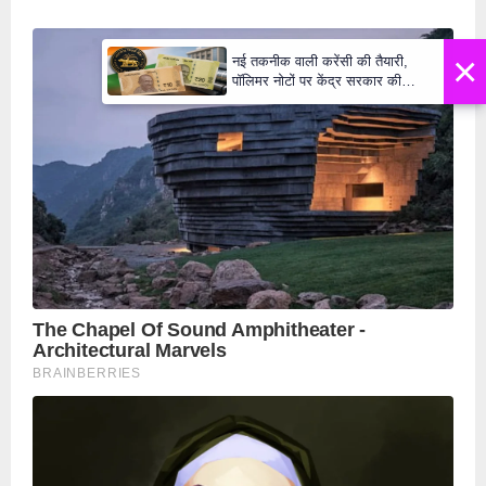
×
नई तकनीक वाली करेंसी की तैयारी,
पॉलिमर नोटों पर केंद्र सरकार की
मुहर,जल्द बाजार में दिखेंगे प्लास्टिक के
₹10 और ₹20 के नोट - Daily Lok
Manch PM Modi U