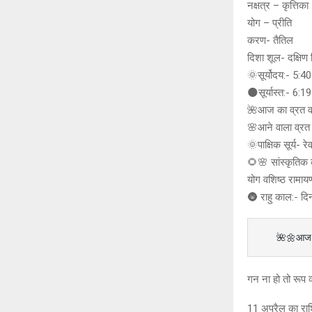
नक्षत्र – कृत्तिका
योग – प्रीति
करण- तैतिल
दिशा शूल- दक्षिण द
🌞सूर्योदय:- 5:40
🌑सूर्यास्त:- 6:19
🌺आज का व्रत व व
🌸आने वाला व्रत
🌞पाक्षिक सूर्य- रेव
🌻🌸 सांस्कृतिक
योग वशिष्ठ रामायण
🌚 राहु काल:- द
   🌺🌼आ
गन ना हो तो रूप व्
11 अप्रैल का 