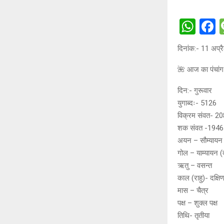
W
h
a
दिनांक:- 11 अप्
at
c
🌺 आज का पंचांग
s
b
A
o
दिन:- गुरूवार
p
o
युगाब्दः- 5126
विक्रम संवत- 2
p
k
शक संवत -1946
अयन – सौम्यायन 
गोल – याम्यायन (
ऋतु – वसन्त
काल (राहु)- दक्षि
मास – चैत्र
पक्ष – शुक्ल पक्ष
तिथि- तृतीया