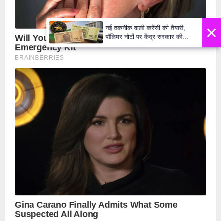
×
नई तकनीक वाली करेंसी की तैयारी,
पॉलिमर नोटों पर केंद्र सरकार की
मुहर,जल्द बाजार में दिखेंगे प्लास्टिक के
₹10 और ₹20 के नोट - Daily Lok
Manch PM Modi U