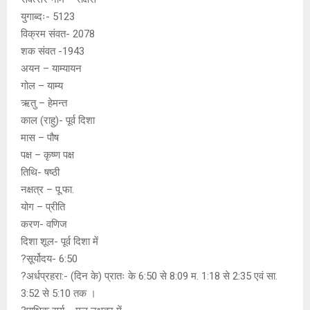
p
k
युगाब्दः- 5123
विक्रम संवत- 2078
शक संवत -1943
अयन – याम्यायन
गोल – याम्य
ऋतु – हेमन्त
काल (राहु)- पूर्व दिशा
मास – पौष
पक्ष – कृष्ण पक्ष
तिथि- षष्ठी
नक्षत्र – पू.फा.
योग – प्रीति
करण- वणिज
दिशा शूल- पूर्व दिशा में
?सूर्योदय- 6:50
?अर्धप्रहरा:- (दिन के) प्रातः के 6:50 से 8:09 म. 1:18 से 2:35 एवं सा.
3:52 से 5:10 तक ।