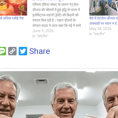
पश्चिम एशिया संकट के कारण पेट्रोल-
डीजल की कीमतों में हुई वृद्धि से भारत में
इलेक्ट्रिक वाहनों (ईवी) की बिक्री को
ख से अधिक रसोई गैस
देश में पेट्रोल-डीजल की 
रफ्तार मिल रही है। वाहन डीलरों के
अफवाहों पर ध्यान न दें
संगठन फाडा ने आज कहा कि मई में सभी
May 28, 2026
वाहन श्रेणियों में ईवी की हिस्सेदारी 11
June 9, 2026
In "राष्ट्रीय"
फीसदी के अब तक के सबसे ऊंचे…
In "राष्ट्रीय"
F
M
C
T
Share
es
o
wi
e
s
py
tt
a
Li
er
g
n
e
k