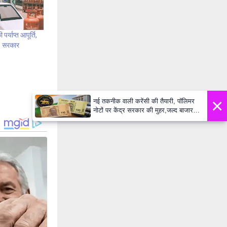
पर्याप्त आपूर्ति,
 : सरकार
×
नई तकनीक वाली करेंसी की तैयारी, पॉलिमर
नोटों पर केंद्र सरकार की मुहर,जल्द बाजार में
दिखेंगे प्लास्टिक के ₹10 और ₹20 के नोट -
Daily Lok Manch PM Modi U