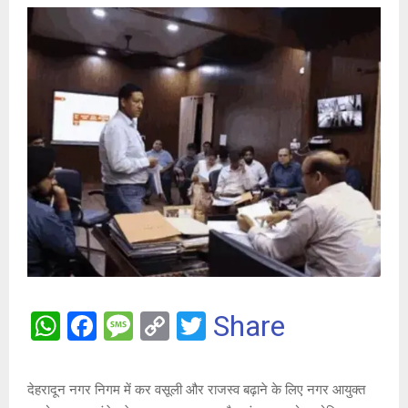
W
F
M
C
T
Share
h
a
es
o
wi
at
ce
s
py
tt
देहरादून नगर निगम में कर वसूली और राजस्व बढ़ाने के लिए नगर आयुक्त