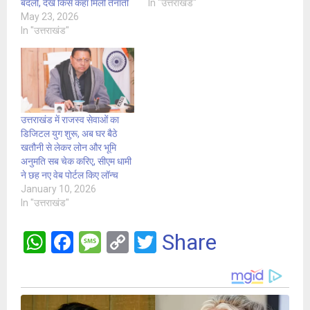
बदलीं, देखें किसे कहां मिली तैनाती
In "उत्तराखंड"
May 23, 2026
In "उत्तराखंड"
उत्तराखंड में राजस्व सेवाओं का
डिजिटल युग शुरू, अब घर बैठे
खतौनी से लेकर लोन और भूमि
अनुमति सब चेक करिए, सीएम धामी
ने छह नए वेब पोर्टल किए लॉन्च
January 10, 2026
In "उत्तराखंड"
W
F
M
C
T
Share
h
a
es
o
wi
at
ce
s
py
tt
s
b
a
Li
er