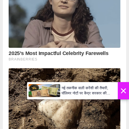
×
नई तकनीक वाली करेंसी की तैयारी,
पॉलिमर नोटों पर केंद्र सरकार की
मुहर,जल्द बाजार में दिखेंगे प्लास्टिक के
₹10 और ₹20 के नोट - Daily Lok
Manch PM Modi U