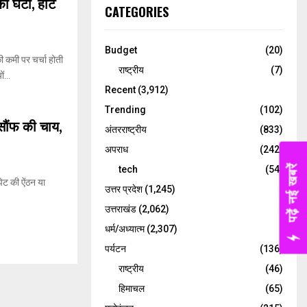
घंटी, हार्ट
CATEGORIES
Budget
(20)
 कमी पर चर्चा होती
राष्ट्रीय
(7)
...
Recent
(3,912)
Trending
(102)
सौंफ की चाय,
नई तकनीक वाली कर
अंतरराष्ट्रीय
(833)
नोटों पर केंद्र सर
अपराध
(242)
दिखेंगे प्लास्टिक
Daily Lok Man
tech
(54)
ेट की ऐंठन या
उत्तर प्रदेश
(1,245)
उत्तराखंड
(2,062)
धर्म/अध्यात्म
(2,307)
पर्यटन
(136)
राष्ट्रीय
(46)
हिमाचल
(65)