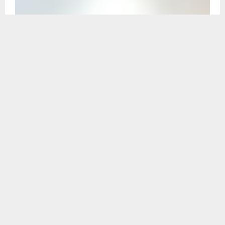
राजनीतिक
राष्ट्रीय
बिखर गई टीएमसी : 58 विधायकों ने ममता का छोड़ा
साथ, हाथ से फिसला विधायक दल, बंगाल में नई
राजनीतिक जंग
पश्चिम बंगाल की राजनीति में ऐसा राजनीतिक भूचाल आया है, जिसकी कल्पना शायद
तृणमूल कांग्रेस (टीएमसी) के गठन के बाद कभी नहीं की गई थी।...