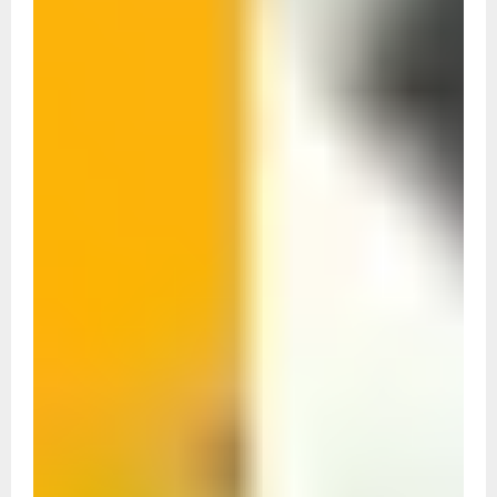
नई तकनीक वाली करेंसी की तैयारी,
पॉलिमर नोटों पर केंद्र सरकार की
मुहर,जल्द बाजार में दिखेंगे प्लास्टिक के
₹10 और ₹20 के नोट - Daily Lok
Manch PM Modi U