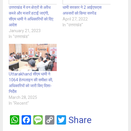
उत्तराखंड में वन क्षेत्रों से अवैध
धामी सरकार ने 2 आईएफएस
कब्जे और मजारें हटाईं जाएंगी,
अफसरों को किया सस्पेंड
सीएम धामी ने अधिकारियों को दिए
April 27, 2022
आदेश
In "उत्तराखंड"
January 21, 2023
In "उत्तराखंड"
Uttarakhand सीएम धामी ने
1064 हेल्पलाइन की समीक्षा की,
अधिकारियों को जारी किए दिशा-
निर्देश
March 28, 2025
In "Recent"
W
F
M
C
T
Share
h
a
es
o
wi