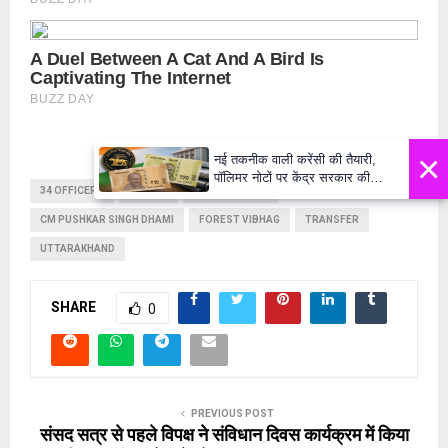
×
नई तकनीक वाली करेंसी की तैयारी,
पॉलिमर नोटों पर केंद्र सरकार की
34 OFFICERS
ACTION
BUREAUCRACY
मुहर,जल्द बाजार में दिखेंगे प्लास्टिक के
₹10 और ₹20 के नोट - Daily Lok
CM PUSHKAR SINGH DHAMI
FOREST VIBHAG
TRANSFER
Manch PM Modi U
UTTARAKHAND
SHARE
0
PREVIOUS POST
संसद सत्र से पहले विपक्ष ने संविधान दिवस कार्यक्रम में किया