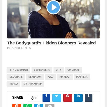
4TH DECEMBER
BJP LEADERS
CITY
CM DHAMI
DECORATE
DEHRADUN
FLAG
PM MODI
POSTERS
REALLY
UTTARAKHAND
SHARE
0