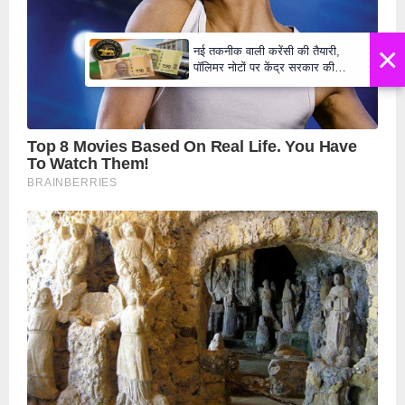
×
नई तकनीक वाली करेंसी की तैयारी,
पॉलिमर नोटों पर केंद्र सरकार की
मुहर,जल्द बाजार में दिखेंगे प्लास्टिक के
₹10 और ₹20 के नोट - Daily Lok
Manch PM Modi U