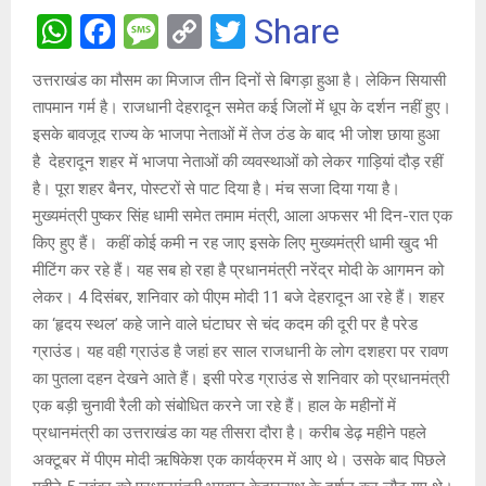
W
F
M
C
T
Share
h
a
es
o
wi
उत्तराखंड का मौसम का मिजाज तीन दिनों से बिगड़ा हुआ है। लेकिन सियासी
at
ce
s
py
tt
तापमान गर्म है। राजधानी देहरादून समेत कई जिलों में धूप के दर्शन नहीं हुए।
s
b
a
Li
er
इसके बावजूद राज्य के भाजपा नेताओं में तेज ठंड के बाद भी जोश छाया हुआ
A
o
g
n
है देहरादून शहर में भाजपा नेताओं की व्यवस्थाओं को लेकर गाड़ियां दौड़ रहीं
है। ‌पूरा शहर बैनर, पोस्टरों से पाट दिया है। मंच सजा दिया गया है।
p
o
e
k
मुख्यमंत्री पुष्कर सिंह धामी समेत तमाम मंत्री, आला अफसर भी दिन-रात एक
p
k
किए हुए हैं। ‌ कहीं कोई कमी न रह जाए इसके लिए मुख्यमंत्री धामी खुद भी
मीटिंग कर रहे हैं। यह सब हो रहा है प्रधानमंत्री नरेंद्र मोदी के आगमन को
लेकर। 4 दिसंबर, शनिवार को पीएम मोदी 11 बजे देहरादून आ रहे हैं। शहर
का ‘हृदय स्थल’ कहे जाने वाले घंटाघर से चंद कदम की दूरी पर है परेड
ग्राउंड। यह वही ग्राउंड है जहां हर साल राजधानी के लोग दशहरा पर रावण
का पुतला दहन देखने आते हैं। इसी परेड ग्राउंड से शनिवार को प्रधानमंत्री
एक बड़ी चुनावी रैली को संबोधित करने जा रहे हैं। हाल के महीनों में
प्रधानमंत्री का उत्तराखंड का यह तीसरा दौरा है। करीब डेढ़ महीने पहले
अक्टूबर में पीएम मोदी ऋषिकेश एक कार्यक्रम में आए थे। उसके बाद पिछले