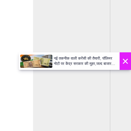
×
नई तकनीक वाली करेंसी की तैयारी, पॉलिमर
नोटों पर केंद्र सरकार की मुहर,जल्द बाजार में
दिखेंगे प्लास्टिक के ₹10 और ₹20 के नोट -
Daily Lok Manch PM Modi U