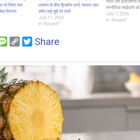
भारत और इंडोनेशिया क
षा से निवेश तक
लक्सन के बीच द्विपक्षीय वार्ता, व्यापार-रक्षा
रणनीतिक साझेदारी को 
सिक विस्तार
समेत कई मुद्दों पर चर्चा
जोर रहेगा। दोनों नेता रक
July 7, 2026
July 11, 2026
सहयोग, क्रिटिकल मिनरल
In "Recent"
In "Recent"
और डिजिटल अर्थव्यवस
अहम क्षेत्रों में सहयोग…
F
M
C
T
Share
es
o
wi
e
s
py
tt
a
Li
er
g
n
e
k