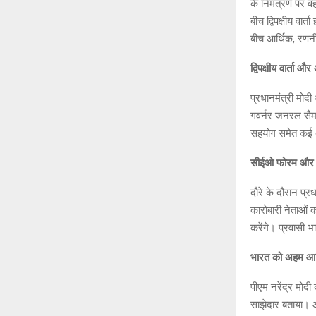
at
c
के निमंत्रण पर वह
s
b
बीच द्विपक्षीय वार
A
o
बीच आर्थिक, रणनी
p
o
द्विपक्षीय वार्ता औ
p
k
प्रधानमंत्री मोदी
गवर्नर जनरल सैम मो
सहयोग समेत कई अहम
सीईओ फोरम और प्र
दौरे के दौरान प्र
कारोबारी नेताओं 
करेंगे। प्रवासी भा
भारत को अहम आर्
पीएम नरेंद्र मोदी
साझेदार बताया। ऑ