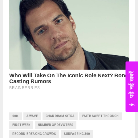
पढ़ें नई खबरें
000.
A WAVE
CHAR DHAM YATRA
FAITH SWEPT THROUGH
FIRST WEEK
NUMBER OF DEVOTEES
RECORD-BREAKING CROWDS
SURPASSING 300