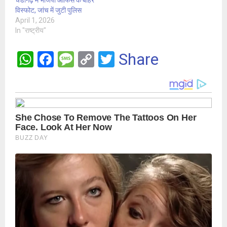
विस्फोट, जांच में जुटी पुलिस
April 1, 2026
In "राष्ट्रीय"
W
F
M
C
T
Share
h
a
es
o
wi
at
ce
s
py
tt
s
b
a
Li
er
A
o
g
n
p
o
e
k
p
k