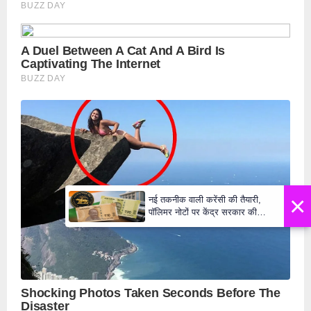
×
नई तकनीक वाली करेंसी की तैयारी,
पॉलिमर नोटों पर केंद्र सरकार की
मुहर,जल्द बाजार में दिखेंगे प्लास्टिक के
₹10 और ₹20 के नोट - Daily Lok
Manch PM Modi U