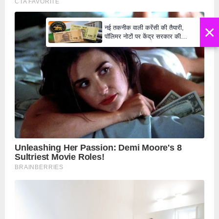
×
नई तकनीक वाली करेंसी की तैयारी,
पॉलिमर नोटों पर केंद्र सरकार की
मुहर,जल्द बाजार में दिखेंगे प्लास्टिक के
₹10 और ₹20 के नोट - Daily Lok
Manch PM Modi U