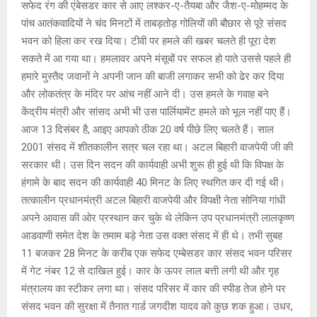
s
b
a
Li
er
सफेद रंग की एंबेसडर कार से आए लश्कर-ए-तैयबा और जैश-ए-मोहम्मद के
A
o
g
n
पांच आतंकवादियों ने चंद मिनटों में ताबड़तोड़ गोलियों की बौछार से पूरे संसद
भवन को हिला कर रख दिया। टीवी पर हमले की खबर चलते ही पूरा देश
p
o
e
k
सकते में आ गया था। हमलावर अपने मंसूबों पर सफल हो पाते उससे पहले ही
p
k
हमारे मुस्तैद जवानों ने अपनी जान की बाजी लगाकर सभी को ढेर कर दिया
और लोकतंत्र के मंदिर पर आंच नहीं आने दी। उस हमले के गवाह बने
केंद्रीय मंत्री और सांसद अभी भी उस पार्लियामेंट हमले को भूल नहीं पाए हैं।‌
आज 13 दिसंबर है, आइए आपको ठीक 20 वर्ष पीछे लिए चलते हैं। साल
2001 संसद में शीतकालीन सत्र चल रहा था। अटल बिहारी वाजपेयी जी की
सरकार थी। उस दिन सदन की कार्यवाही अभी शुरू ही हुई थी कि विपक्ष के
हंगामे के बाद सदन की कार्यवाही 40 मिनट के लिए स्थगित कर दी गई थी।
तत्कालीन प्रधानमंत्री अटल बिहारी वाजपेयी और विपक्षी नेता सोनिया गांधी
अपने आवास की ओर प्रस्थान कर चुके थे लेकिन उप प्रधानमंत्री लालकृष्ण
आडवाणी समेत देश के तमाम बड़े नेता उस वक्त संसद में ही थे। तभी सुबह
11 बजकर 28 मिनट के करीब एक सफेद एम्बेसडर कार संसद भवन परिसर
में गेट नंबर 12 से दाखिल हुई। कार के ऊपर लाल बत्ती लगी थी और गृह
मंत्रालय का स्टीकर लगा था। संसद परिसर में कार की स्पीड तेज होने पर
संसद भवन की सुरक्षा में तैनात गार्ड जगदीश यादव को कुछ शक हुआ। उधर,