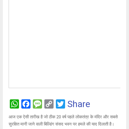
W
F
M
C
T
Share
h
a
es
o
wi
आज एक ऐसी तारीख है जो ठीक 20 वर्ष पहले लोकतंत्र के मंदिर और सबसे
at
ce
s
py
tt
सुरक्षित मानी जाने वाली बिल्डिंग संसद भवन पर हमले की याद दिलाती है।