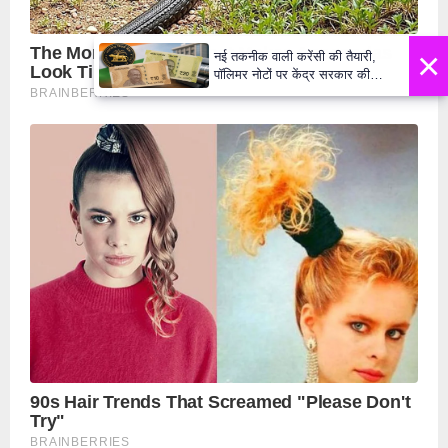
×
नई तकनीक वाली करेंसी की तैयारी,
पॉलिमर नोटों पर केंद्र सरकार की
मुहर,जल्द बाजार में दिखेंगे प्लास्टिक के
₹10 और ₹20 के नोट - Daily Lok
Manch PM Modi U