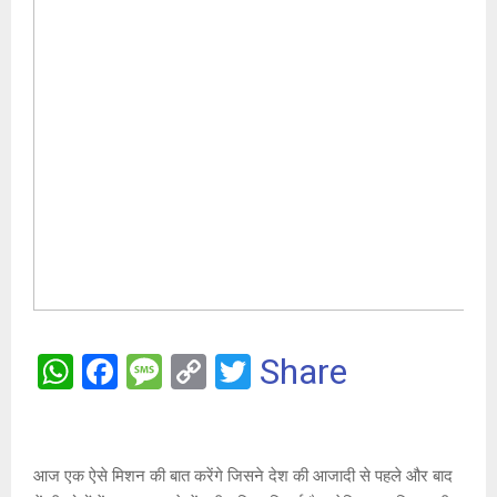
W
F
M
C
T
Share
h
a
es
o
wi
at
ce
s
py
tt
s
b
a
Li
er
आज एक ऐसे मिशन की बात करेंगे जिसने देश की आजादी से पहले और बाद