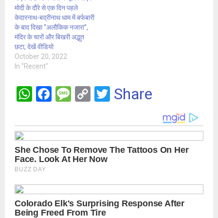
मोदी के दौरे से एक दिन पहले
केदारनाथ-बद्रीनाथ धाम में बर्फबारी
के बाद दिखा “अलौकिक नजारा”,
मंदिर के चारों और बिखरी अद्भुत
छटा, देखें वीडियो
October 20, 2022
In "Recent"
W
F
M
C
T
Share
h
a
es
o
wi
at
ce
s
py
tt
s
b
a
Li
er
A
o
g
n
p
o
e
k
p
k