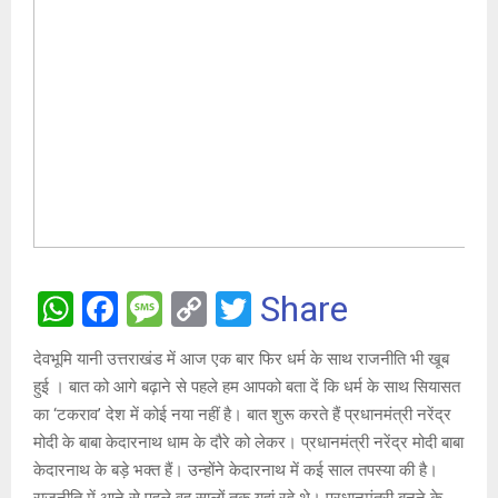
W
F
M
C
T
Share
h
a
es
o
wi
देवभूमि यानी उत्तराखंड में आज एक बार फिर धर्म के साथ राजनीति भी खूब
at
ce
s
py
tt
हुई । बात को आगे बढ़ाने से पहले हम आपको बता दें कि धर्म के साथ सियासत
s
b
a
Li
er
का ‘टकराव’ देश में कोई नया नहीं है। ‌बात शुरू करते हैं प्रधानमंत्री नरेंद्र
A
o
g
n
मोदी के बाबा केदारनाथ धाम के दौरे को लेकर। प्रधानमंत्री नरेंद्र मोदी बाबा
केदारनाथ के बड़े भक्त हैं। उन्होंने केदारनाथ में कई साल तपस्या की है।
p
o
e
k
राजनीति में आने से पहले वह सालों तक यहां रहे थे। प्रधानमंत्री बनने के