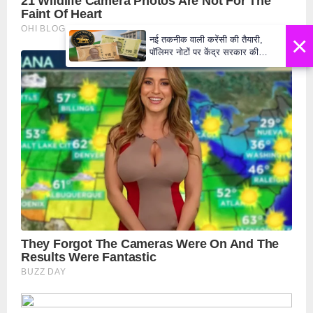
×
नई तकनीक वाली करेंसी की तैयारी,
पॉलिमर नोटों पर केंद्र सरकार की
मुहर,जल्द बाजार में दिखेंगे प्लास्टिक के
₹10 और ₹20 के नोट - Daily Lok
Manch PM Modi U