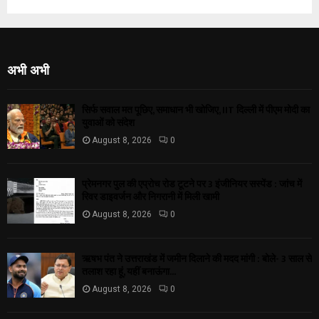
अभी अभी
सिर्फ सवाल मत पूछिए, समाधान भी खोजिए, IIT दिल्ली में पीएम मोदी का
युवाओं को संदेश
August 8, 2026
0
प्रेमनगर पुल की एप्रोच रोड टूटने पर 3 इंजीनियर सस्पेंड : जांच में
रिवर डाइवर्जन और निगरानी में मिली खामी
August 8, 2026
0
ऋषभ पंत ने उत्तराखंड में जमीन दिलाने की मदद मांगी : बोले- 3 साल से
तलाश रहा हूं, यहीं बनाऊंगा...
August 8, 2026
0