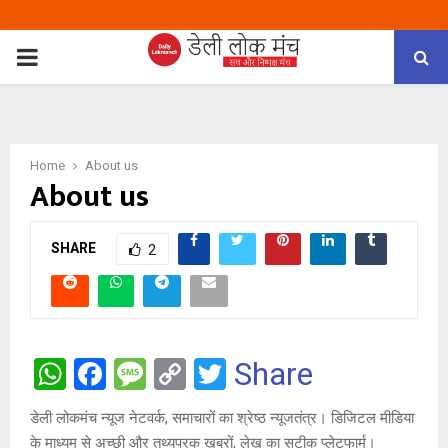
PRIMARY
MENU
Home
About us
About us
SHARE
2
W
F
M
C
T
Share
h
a
es
o
wi
डेली लोकमंच न्यूज नेटवर्क, समाचारों का श्रेष्ठ न्यूजतंत्र। डिजिटल मीडिया
at
ce
s
py
tt
के माध्यम से अच्छी और तथ्यपरक खबरों, लेख का सटीक प्लेटफार्म।